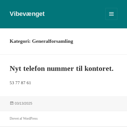
Vibevænget
MENU
OG
WIDGETS
Kategori:
Generalforsamling
Nyt telefon nummer til kontoret.
53 77 87 61
Udgivet
03/13/2025
i
Drevet af WordPress